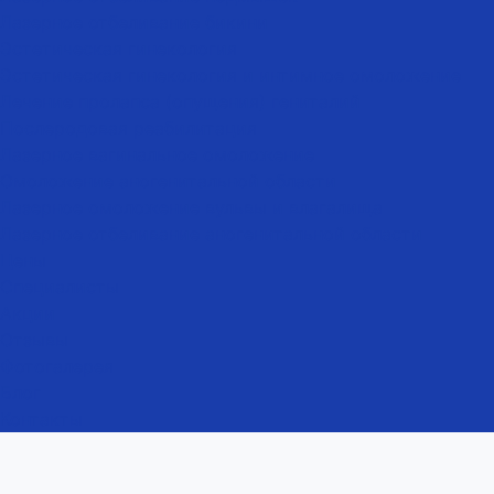
Лазерное отбеливание бикини
Эстетическая гинекология
Эстетическая гинекология и интимное омоложение
Лечение пролапса (опущения) гениталий
Послеродовая реабилитация
Лазерное вагинальное омоложение
Омоложение аногенитальной области
Лазерное омоложение вульвы и влагалища
Лазерное отбеливание аногенитальной области
Цены
Специалисты
Акции
Отзывы
Фотогалерея
Блог
Контакты