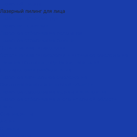
Лазерный пилинг
Лазерный пилинг для лица
Лазерная шлифовка рук
Лазерная шлифовка
Лазерное отбеливание подмышек
Лазерное отбеливание бикини
Эстетическая гинекология
Эстетическая гинекология и интимное омоложение
Лечение пролапса (опущения) гениталий
Послеродовая реабилитация
Лазерное вагинальное омоложение
Омоложение аногенитальной области
Лазерное омоложение вульвы и влагалища
Лазерное отбеливание аногенитальной области
Цены
Специалисты
Акции
Отзывы
Фотогалерея