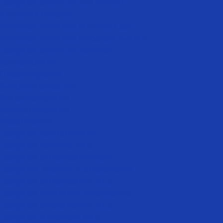
Лазерная эпиляция для мужчин
Эпиляция бороды
Мужская эпиляция интимных зон
Мужская эпиляция глубокого бикини
Лазерная эпиляция коленей
Косметология
Плазмотерапия
Биоревитализация
Ботулинотерапия
Коллостотерапия
Мезотерапия
Лазерная косметология
Лазерное лечение акне
Лазерное отбеливание кожи
Лазерный лифтинг и омоложение
Лазерное отбеливание лица
Лазерное интимное отбеливание
Лазерное омоложение лица
Лазерная шлифовка лица