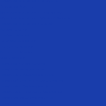
Лазерная эпиляция для мужчин
Эпиляция бороды
Мужская эпиляция интимных зон
Мужская эпиляция глубокого бикини
Лазерная эпиляция коленей
Косметология
Плазмотерапия
Биоревитализация
Ботулинотерапия
Коллостотерапия
Мезотерапия
Лазерная косметология
Лазерное лечение акне
Лазерное отбеливание кожи
Лазерный лифтинг и омоложение
Лазерное отбеливание лица
Лазерное интимное отбеливание
Лазерное омоложение лица
Лазерная шлифовка лица