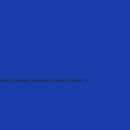
Лазерный пилинг
Лазерный пилинг для лица
Лазерная шлифовка рук
Лазерная шлифовка
Лазерное отбеливание подмышек
Лазерное отбеливание бикини
Эстетическая гинекология
Эстетическая гинекология и интимное омоложение
Лечение пролапса (опущения) гениталий
Послеродовая реабилитация
Лазерное вагинальное омоложение
Омоложение аногенитальной области
Лазерное омоложение вульвы и влагалища
Лазерное отбеливание аногенитальной области
Цены
Специалисты
Акции
Отзывы
Фотогалерея