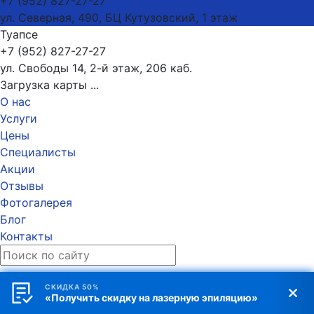
+7 (952) 827-27-27
ул. Северная, 490, БЦ Кутузовский, 1 этаж
Туапсе
+7 (952) 827-27-27
ул. Свободы 14, 2-й этаж, 206 каб.
Загрузка карты ...
О нас
Услуги
Цены
Специалисты
Акции
Отзывы
Фотогалерея
Блог
Контакты
СКИДКА 50%
laserhousekrd@mail.ru
«Получить скидку на лазерную эпиляцию»