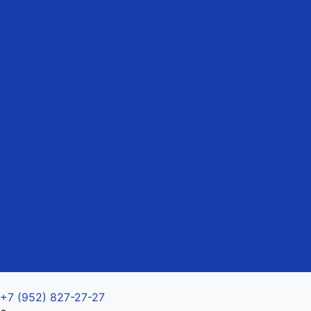
Лазерное отбеливание бикини
Эстетическая гинекология
Эстетическая гинекология и интимное омоложение
Лечение пролапса (опущения) гениталий
Послеродовая реабилитация
Лазерное вагинальное омоложение
Омоложение аногенитальной области
Лазерное омоложение вульвы и влагалища
Лазерное отбеливание аногенитальной области
Цены
Специалисты
Акции
Отзывы
Фотогалерея
Блог
Контакты
+7 (952) 827-27-27