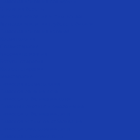
Лазерная эпиляция для мужчин
Эпиляция бороды
Мужская эпиляция интимных зон
Мужская эпиляция глубокого бикини
Лазерная эпиляция коленей
Косметология
Плазмотерапия
Биоревитализация
Ботулинотерапия
Коллостотерапия
Мезотерапия
Лазерная косметология
Лазерное лечение акне
Лазерное отбеливание кожи
Лазерный лифтинг и омоложение
Лазерное отбеливание лица
Лазерное интимное отбеливание
Лазерное омоложение лица
Лазерная шлифовка лица