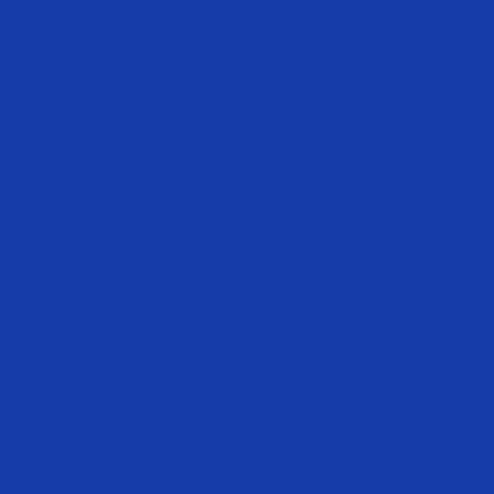
Лазерный пилинг
Лазерный пилинг для лица
Лазерная шлифовка рук
Лазерная шлифовка
Лазерное отбеливание подмышек
Лазерное отбеливание бикини
Эстетическая гинекология
Эстетическая гинекология и интимное омоложение
Лечение пролапса (опущения) гениталий
Послеродовая реабилитация
Лазерное вагинальное омоложение
Омоложение аногенитальной области
Лазерное омоложение вульвы и влагалища
Лазерное отбеливание аногенитальной области
Цены
Специалисты
Акции
Отзывы
Фотогалерея