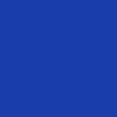
Лазерная эпиляция для мужчин
Эпиляция бороды
Мужская эпиляция интимных зон
Мужская эпиляция глубокого бикини
Лазерная эпиляция коленей
Косметология
Плазмотерапия
Биоревитализация
Ботулинотерапия
Коллостотерапия
Мезотерапия
Лазерная косметология
Лазерное лечение акне
Лазерное отбеливание кожи
Лазерный лифтинг и омоложение
Лазерное отбеливание лица
Лазерное интимное отбеливание
Лазерное омоложение лица
Лазерная шлифовка лица