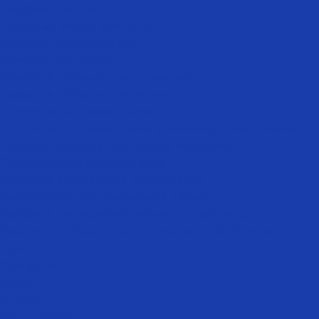
Лазерный пилинг
Лазерный пилинг для лица
Лазерная шлифовка рук
Лазерная шлифовка
Лазерное отбеливание подмышек
Лазерное отбеливание бикини
Эстетическая гинекология
Эстетическая гинекология и интимное омоложение
Лечение пролапса (опущения) гениталий
Послеродовая реабилитация
Лазерное вагинальное омоложение
Омоложение аногенитальной области
Лазерное омоложение вульвы и влагалища
Лазерное отбеливание аногенитальной области
Цены
Специалисты
Акции
Отзывы
Фотогалерея