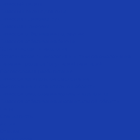
Лазерный пилинг
Лазерный пилинг для лица
Лазерная шлифовка рук
Лазерная шлифовка
Лазерное отбеливание подмышек
Лазерное отбеливание бикини
Эстетическая гинекология
Эстетическая гинекология и интимное омоложение
Лечение пролапса (опущения) гениталий
Послеродовая реабилитация
Лазерное вагинальное омоложение
Омоложение аногенитальной области
Лазерное омоложение вульвы и влагалища
Лазерное отбеливание аногенитальной области
Цены
Специалисты
Акции
Отзывы
Фотогалерея