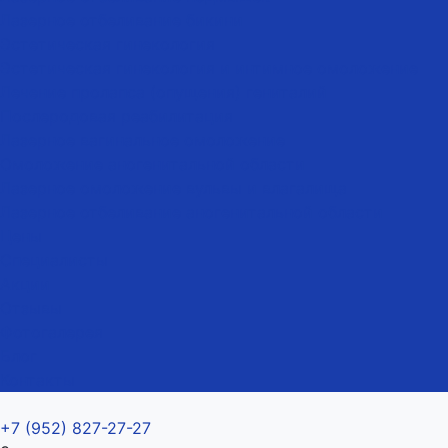
Лазерное отбеливание бикини
Эстетическая гинекология
Эстетическая гинекология и интимное омоложение
Лечение пролапса (опущения) гениталий
Послеродовая реабилитация
Лазерное вагинальное омоложение
Омоложение аногенитальной области
Лазерное омоложение вульвы и влагалища
Лазерное отбеливание аногенитальной области
Цены
Специалисты
Акции
Отзывы
Фотогалерея
Блог
Контакты
+7 (952) 827-27-27