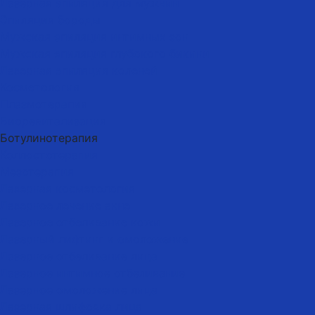
Лазерная эпиляция для мужчин
Эпиляция бороды
Мужская эпиляция интимных зон
Мужская эпиляция глубокого бикини
Лазерная эпиляция коленей
Косметология
Плазмотерапия
Биоревитализация
Ботулинотерапия
Коллостотерапия
Мезотерапия
Лазерная косметология
Лазерное лечение акне
Лазерное отбеливание кожи
Лазерный лифтинг и омоложение
Лазерное отбеливание лица
Лазерное интимное отбеливание
Лазерное омоложение лица
Лазерная шлифовка лица