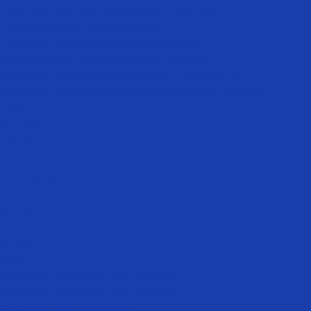
Лечение пролапса (опущения) гениталий
Послеродовая реабилитация
Лазерное вагинальное омоложение
Омоложение аногенитальной области
Лазерное омоложение вульвы и влагалища
Лазерное отбеливание аногенитальной области
Цены
Специалисты
Акции
Отзывы
Фотогалерея
Блог
Контакты
...
О нас
Услуги
Лазерная эпиляция для женщин
Лазерная эпиляция для женщин
Лазерная эпиляция рук