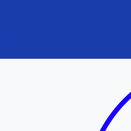
Лазерное отбеливание аногенитальной области
Цены
Специалисты
Акции
Отзывы
Фотогалерея
Блог
Контакты