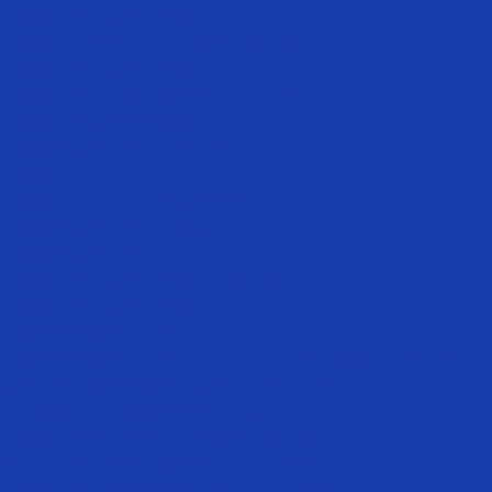
Лазерное отбеливание кожи
Лазерный лифтинг и омоложение
Лазерное отбеливание лица
Лазерное интимное отбеливание
Лазерное омоложение лица
Лазерная шлифовка лица
Лазерный пилинг
Лазерный пилинг для лица
Лазерная шлифовка рук
Лазерная шлифовка
Лазерное отбеливание подмышек
Лазерное отбеливание бикини
Эстетическая гинекология
Эстетическая гинекология и интимное омоложение
Лечение пролапса (опущения) гениталий
Послеродовая реабилитация
Лазерное вагинальное омоложение
Омоложение аногенитальной области
Лазерное омоложение вульвы и влагалища