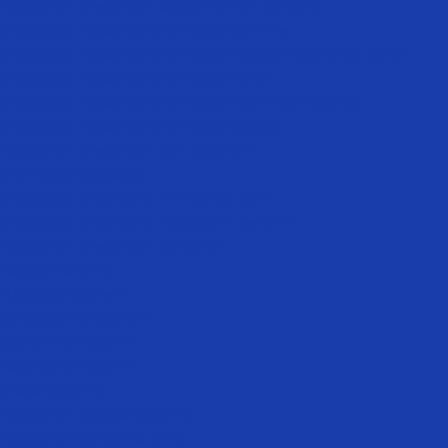
Лазерная эпиляция белой линии живота
Мужская лазерная эпиляция бикини
Мужская лазерная эпиляция межъягодичной зоны
Мужская лазерная эпиляция плеч
Мужская лазерная эпиляция ноги полностью
Мужская лазерная эпиляция бедер
Лазерная эпиляция для мужчин
Эпиляция бороды
Мужская эпиляция интимных зон
Мужская эпиляция глубокого бикини
Лазерная эпиляция коленей
Косметология
Плазмотерапия
Биоревитализация
Ботулинотерапия
Коллостотерапия
Мезотерапия
Лазерная косметология
Лазерное лечение акне