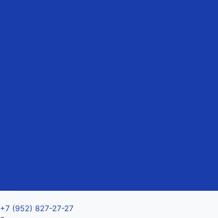
Лазерное отбеливание бикини
Эстетическая гинекология
Эстетическая гинекология и интимное омоложение
Лечение пролапса (опущения) гениталий
Послеродовая реабилитация
Лазерное вагинальное омоложение
Омоложение аногенитальной области
Лазерное омоложение вульвы и влагалища
Лазерное отбеливание аногенитальной области
Цены
Специалисты
Акции
Отзывы
Фотогалерея
Блог
Контакты
+7 (952) 827-27-27