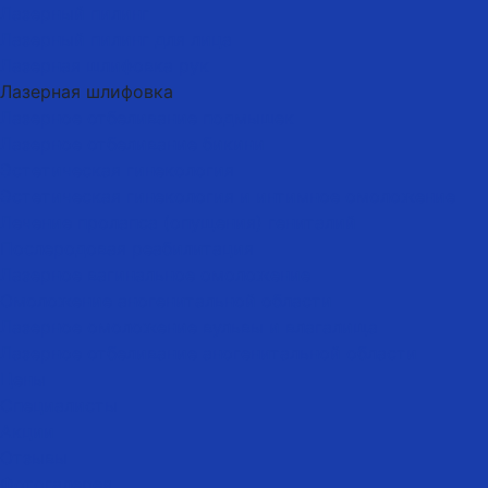
Лазерный пилинг
Лазерный пилинг для лица
Лазерная шлифовка рук
Лазерная шлифовка
Лазерное отбеливание подмышек
Лазерное отбеливание бикини
Эстетическая гинекология
Эстетическая гинекология и интимное омоложение
Лечение пролапса (опущения) гениталий
Послеродовая реабилитация
Лазерное вагинальное омоложение
Омоложение аногенитальной области
Лазерное омоложение вульвы и влагалища
Лазерное отбеливание аногенитальной области
Цены
Специалисты
Акции
Отзывы
Фотогалерея