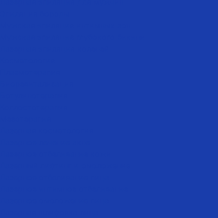
Лазерная эпиляция для мужчин
Эпиляция бороды
Мужская эпиляция интимных зон
Мужская эпиляция глубокого бикини
Лазерная эпиляция коленей
Косметология
Плазмотерапия
Биоревитализация
Ботулинотерапия
Коллостотерапия
Мезотерапия
Лазерная косметология
Лазерное лечение акне
Лазерное отбеливание кожи
Лазерный лифтинг и омоложение
Лазерное отбеливание лица
Лазерное интимное отбеливание
Лазерное омоложение лица
Лазерная шлифовка лица