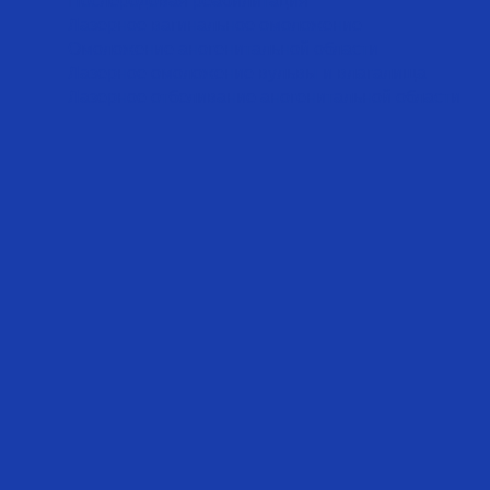
Послеродовая реабилитация
Лазерное вагинальное омоложение
Омоложение аногенитальной области
Лазерное омоложение вульвы и влагалища
Лазерное отбеливание аногенитальной области