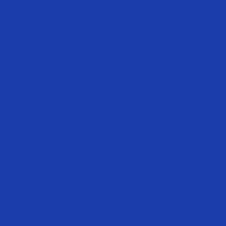
Ботулинотерапия
Коллостотерапия
Мезотерапия
Лазерная косметология
Лазерное лечение акне
Лазерное отбеливание кожи
Лазерный лифтинг и омоложение
Лазерное отбеливание лица
Лазерное интимное отбеливание
Лазерное омоложение лица
Лазерная шлифовка лица
Лазерный пилинг
Лазерный пилинг для лица
Лазерная шлифовка рук
Лазерная шлифовка
Лазерное отбеливание подмышек
Лазерное отбеливание бикини
Эстетическая гинекология
Эстетическая гинекология и интимное омоложение
Лечение пролапса (опущения) гениталий